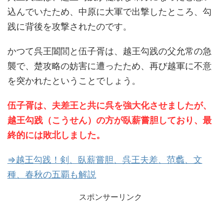
込んでいたため、中原に大軍で出撃したところ、勾
践に背後を攻撃されたのです。
かつて呉王闔閭と伍子胥は、越王勾践の父允常の急
襲で、楚攻略の妨害に遭ったため、再び越軍に不意
を突かれたということでしょう。
伍子胥は、夫差王と共に呉を強大化させましたが、
越王勾践（こうせん）の方が臥薪嘗胆しており、最
終的には敗北しました。
⇒越王勾践！剣、臥薪嘗胆、呉王夫差、范蠡、文
種、春秋の五覇も解説
スポンサーリンク