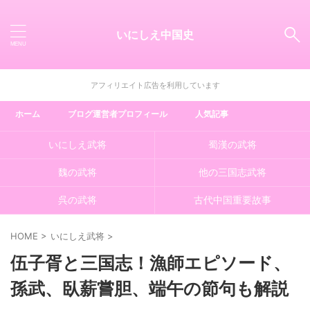
いにしえ中国史
アフィリエイト広告を利用しています
ホーム
ブログ運営者プロフィール
人気記事
いにしえ武将
蜀漢の武将
魏の武将
他の三国志武将
呉の武将
古代中国重要故事
HOME
>
いにしえ武将
>
伍子胥と三国志！漁師エピソード、
孫武、臥薪嘗胆、端午の節句も解説