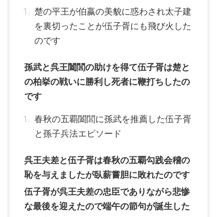
楚の平王が伯嬴の美貌に惑わされ太子建
を裏切ったことが伍子胥にも飛び火した
のです
孫武と呉王闔閭の助けを得て伍子胥は楚と
の柏挙の戦いに勝利し死者に鞭打ちしたの
です
春秋の五覇闔閭に孫武を推薦した伍子胥
と孫子兵法エピソード
呉王夫差と伍子胥は春秋の五覇勾践会稽の
恥を与えましたが臥薪嘗胆に敗れたのです
伍子胥が呉王夫差の忠臣でありながら悲惨
な最後を迎えたので端午の節句が誕生した