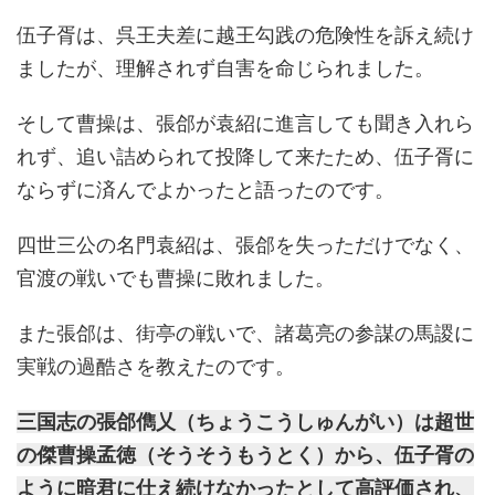
伍子胥は、呉王夫差に越王勾践の危険性を訴え続け
ましたが、理解されず自害を命じられました。
そして曹操は、張郃が袁紹に進言しても聞き入れら
れず、追い詰められて投降して来たため、伍子胥に
ならずに済んでよかったと語ったのです。
四世三公の名門袁紹は、張郃を失っただけでなく、
官渡の戦いでも曹操に敗れました。
また張郃は、街亭の戦いで、諸葛亮の参謀の馬謖に
実戦の過酷さを教えたのです。
三国志の張郃儁乂（ちょうこうしゅんがい）は超世
の傑曹操孟徳（そうそうもうとく）から、伍子胥の
ように暗君に仕え続けなかったとして高評価され、