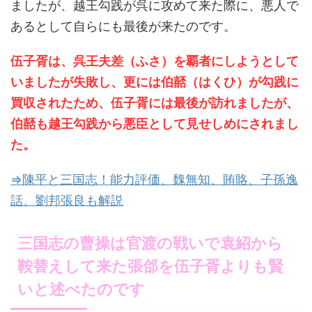
ましたが、越王勾践が呉に攻めて来た際に、悪人で
あるとして自らにも最後が来たのです。
伍子胥は、呉王夫差（ふさ）を覇者にしようとして
いましたが失敗し、更には伯嚭（はくひ）が勾践に
買収されたため、伍子胥には最後が訪れましたが、
伯嚭も越王勾践から悪臣として見せしめにされまし
た。
⇒陳平と三国志！能力評価、魏無知、賄賂、子孫逸
話、劉邦張良も解説
三国志の曹操は官渡の戦いで袁紹から
鞍替えして来た張郃を伍子胥よりも賢
いと述べたのです