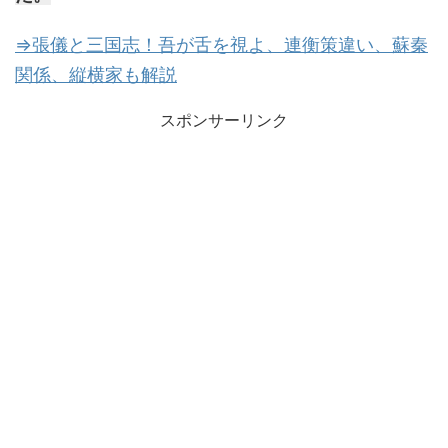
⇒張儀と三国志！吾が舌を視よ、連衡策違い、蘇秦
関係、縦横家も解説
スポンサーリンク