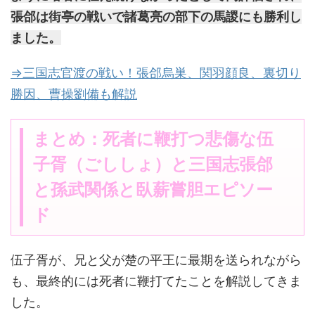
張郃は街亭の戦いで諸葛亮の部下の馬謖にも勝利し
ました。
⇒三国志官渡の戦い！張郃烏巣、関羽顔良、裏切り
勝因、曹操劉備も解説
まとめ：死者に鞭打つ悲傷な伍
子胥（ごししょ）と三国志張郃
と孫武関係と臥薪嘗胆エピソー
ド
伍子胥が、兄と父が楚の平王に最期を送られながら
も、最終的には死者に鞭打てたことを解説してきま
した。