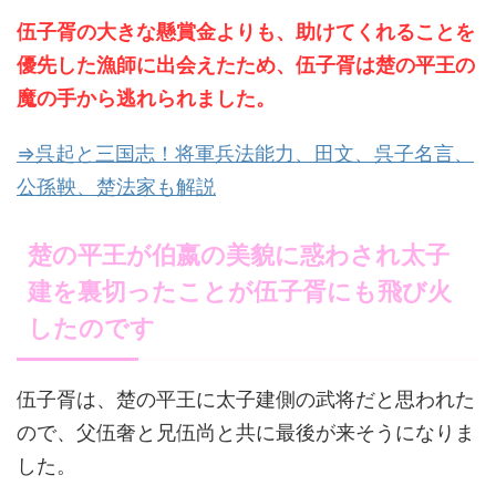
伍子胥の大きな懸賞金よりも、助けてくれることを
優先した漁師に出会えたため、伍子胥は楚の平王の
魔の手から逃れられました。
⇒呉起と三国志！将軍兵法能力、田文、呉子名言、
公孫鞅、楚法家も解説
楚の平王が伯嬴の美貌に惑わされ太子
建を裏切ったことが伍子胥にも飛び火
したのです
伍子胥は、楚の平王に太子建側の武将だと思われた
ので、父伍奢と兄伍尚と共に最後が来そうになりま
した。