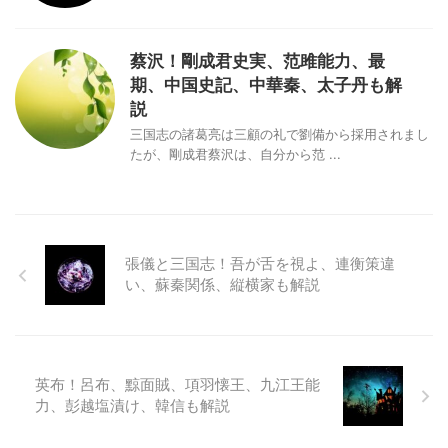
蔡沢！剛成君史実、范雎能力、最
期、中国史記、中華秦、太子丹も解
説
三国志の諸葛亮は三顧の礼で劉備から採用されまし
たが、剛成君蔡沢は、自分から范 ...
張儀と三国志！吾が舌を視よ、連衡策違
い、蘇秦関係、縦横家も解説
英布！呂布、黥面賊、項羽懐王、九江王能
力、彭越塩漬け、韓信も解説