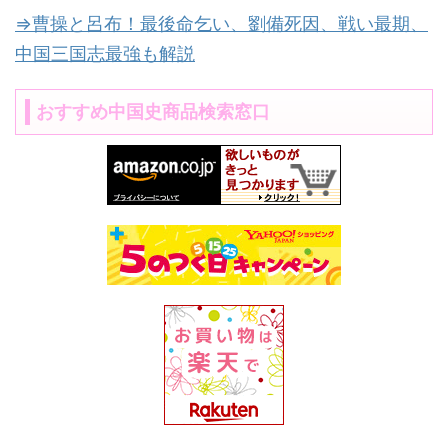
⇒曹操と呂布！最後命乞い、劉備死因、戦い最期、
中国三国志最強も解説
おすすめ中国史商品検索窓口