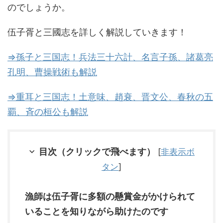
のでしょうか。
伍子胥と三國志を詳しく解説していきます！
⇒孫子と三国志！兵法三十六計、名言子孫、諸葛亮
孔明、曹操戦術も解説
⇒重耳と三国志！土意味、趙衰、晋文公、春秋の五
覇、斉の桓公も解説
目次（クリックで飛べます）
[
非表示ボ
タン
]
漁師は伍子胥に多額の懸賞金がかけられて
いることを知りながら助けたのです