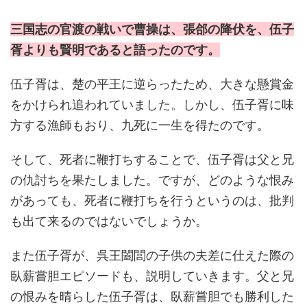
三国志の官渡の戦いで曹操は、張郃の降伏を、伍子
胥よりも賢明であると語ったのです。
伍子胥は、楚の平王に逆らったため、大きな懸賞金
をかけられ追われていました。しかし、伍子胥に味
方する漁師もおり、九死に一生を得たのです。
そして、死者に鞭打ちすることで、伍子胥は父と兄
の仇討ちを果たしました。ですが、どのような恨み
があっても、死者に鞭打ちを行うというのは、批判
も出て来るのではないでしょうか。
また伍子胥が、呉王闔閭の子供の夫差に仕えた際の
臥薪嘗胆エピソードも、説明していきます。父と兄
の恨みを晴らした伍子胥は、臥薪嘗胆でも勝利した