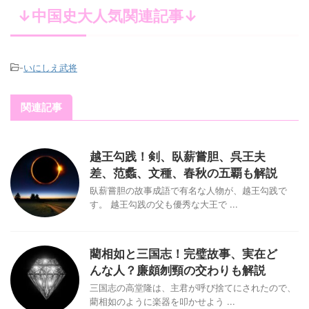
↓中国史大人気関連記事↓
-
いにしえ武将
関連記事
越王勾践！剣、臥薪嘗胆、呉王夫
差、范蠡、文種、春秋の五覇も解説
臥薪嘗胆の故事成語で有名な人物が、越王勾践で
す。 越王勾践の父も優秀な大王で ...
藺相如と三国志！完璧故事、実在ど
んな人？廉頗刎頸の交わりも解説
三国志の高堂隆は、主君が呼び捨てにされたので、
藺相如のように楽器を叩かせよう ...