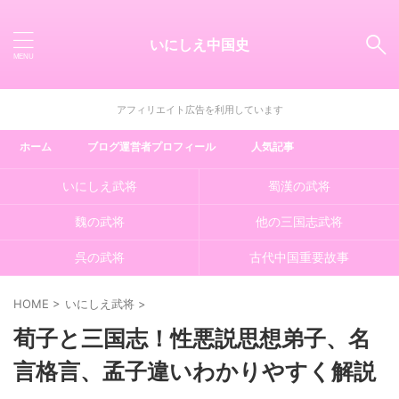
いにしえ中国史
アフィリエイト広告を利用しています
ホーム
ブログ運営者プロフィール
人気記事
いにしえ武将
蜀漢の武将
魏の武将
他の三国志武将
呉の武将
古代中国重要故事
HOME
>
いにしえ武将
>
荀子と三国志！性悪説思想弟子、名
言格言、孟子違いわかりやすく解説