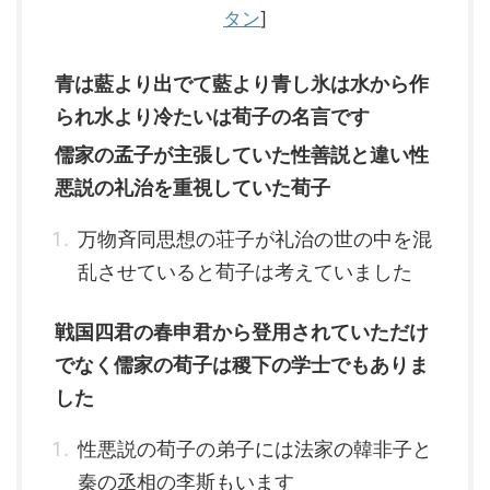
タン
]
青は藍より出でて藍より青し氷は水から作
られ水より冷たいは荀子の名言です
儒家の孟子が主張していた性善説と違い性
悪説の礼治を重視していた荀子
万物斉同思想の荘子が礼治の世の中を混
乱させていると荀子は考えていました
戦国四君の春申君から登用されていただけ
でなく儒家の荀子は稷下の学士でもありま
した
性悪説の荀子の弟子には法家の韓非子と
秦の丞相の李斯もいます