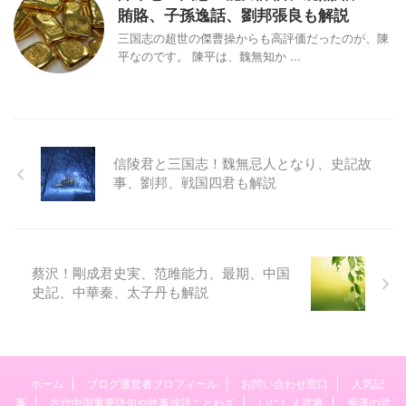
賄賂、子孫逸話、劉邦張良も解説
三国志の超世の傑曹操からも高評価だったのが、陳
平なのです。 陳平は、魏無知か ...
信陵君と三国志！魏無忌人となり、史記故
事、劉邦、戦国四君も解説
蔡沢！剛成君史実、范雎能力、最期、中国
史記、中華秦、太子丹も解説
ホーム
ブログ運営者プロフィール
お問い合わせ窓口
人気記
事
古代中国重要語句や故事成語ことわざ
いにしえ武将
蜀漢の武