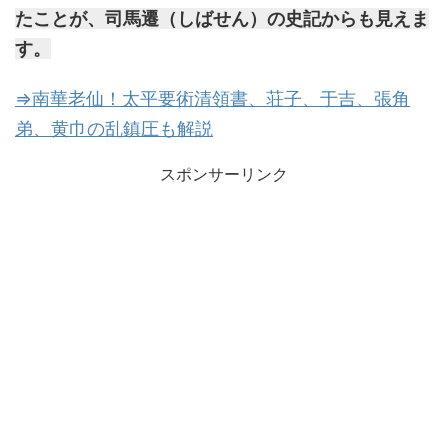
たことが、司馬遷（しばせん）の史記からも見えま
す。
⇒南華老仙！太平要術清領書、荘子、于吉、張角
弟、黄巾の乱鎮圧も解説
スポンサーリンク