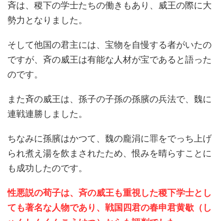
斉は、稷下の学士たちの働きもあり、威王の際に大
勢力となりました。
そして他国の君主には、宝物を自慢する者がいたの
ですが、斉の威王は有能な人材が宝であると語った
のです。
また斉の威王は、孫子の子孫の孫臏の兵法で、魏に
連戦連勝しました。
ちなみに孫臏はかつて、魏の龐涓に罪をでっち上げ
られ煮え湯を飲まされたため、恨みを晴らすことに
も成功したのです。
性悪説の荀子は、斉の威王も重視した稷下学士とし
ても著名な人物であり、戦国四君の春申君黄歇（し