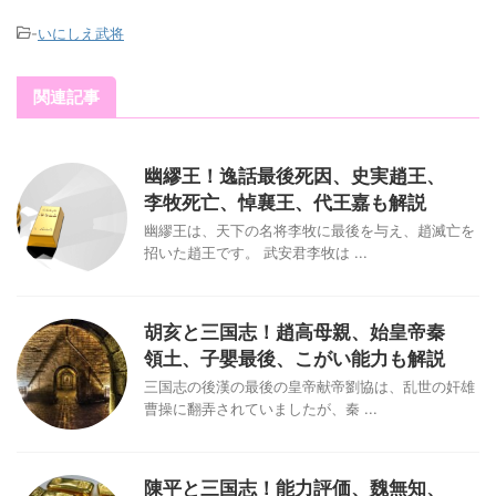
-
いにしえ武将
関連記事
幽繆王！逸話最後死因、史実趙王、
李牧死亡、悼襄王、代王嘉も解説
幽繆王は、天下の名将李牧に最後を与え、趙滅亡を
招いた趙王です。 武安君李牧は ...
胡亥と三国志！趙高母親、始皇帝秦
領土、子嬰最後、こがい能力も解説
三国志の後漢の最後の皇帝献帝劉協は、乱世の奸雄
曹操に翻弄されていましたが、秦 ...
陳平と三国志！能力評価、魏無知、