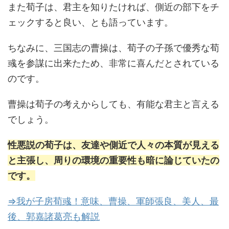
また荀子は、君主を知りたければ、側近の部下をチ
ェックすると良い、とも語っています。
ちなみに、三国志の曹操は、荀子の子孫で優秀な荀
彧を参謀に出来たため、非常に喜んだとされている
のです。
曹操は荀子の考えからしても、有能な君主と言える
でしょう。
性悪説の荀子は、友達や側近で人々の本質が見える
と主張し、周りの環境の重要性も暗に論じていたの
です。
⇒我が子房荀彧！意味、曹操、軍師張良、美人、最
後、郭嘉諸葛亮も解説