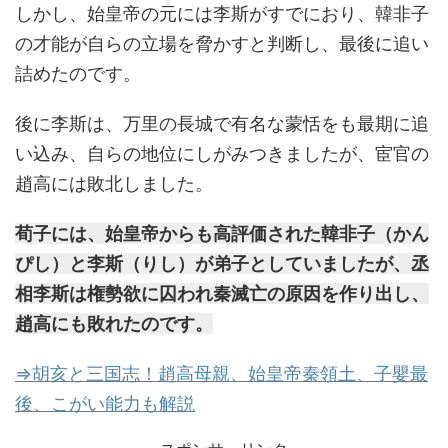
しかし、始皇帝の元には李斯がすでにおり、韓非子
の才能が自らの立場を脅かすと判断し、最後に追い
詰めたのです。
後に李斯は、万里の長城で有名な蒙恬をも最期に追
い込み、自らの地位にしがみつきましたが、宦官の
趙高には敗北しました。
荀子には、始皇帝からも高評価された韓非子（かん
ぴし）と李斯（りし）が弟子としていましたが、丞
相李斯は権勢欲に囚われ秦滅亡の原因を作り出し、
趙高にも敗れたのです。
⇒胡亥と三国志！趙高母親、始皇帝秦領土、子嬰最
後、こがい能力も解説