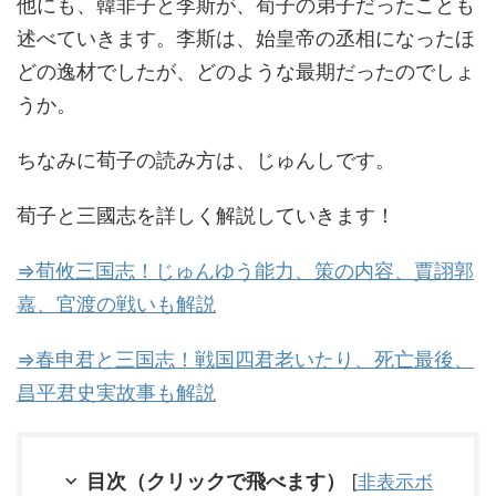
他にも、韓非子と李斯が、荀子の弟子だったことも
述べていきます。李斯は、始皇帝の丞相になったほ
どの逸材でしたが、どのような最期だったのでしょ
うか。
ちなみに荀子の読み方は、じゅんしです。
荀子と三國志を詳しく解説していきます！
⇒荀攸三国志！じゅんゆう能力、策の内容、賈詡郭
嘉、官渡の戦いも解説
⇒春申君と三国志！戦国四君老いたり、死亡最後、
昌平君史実故事も解説
目次（クリックで飛べます）
[
非表示ボ