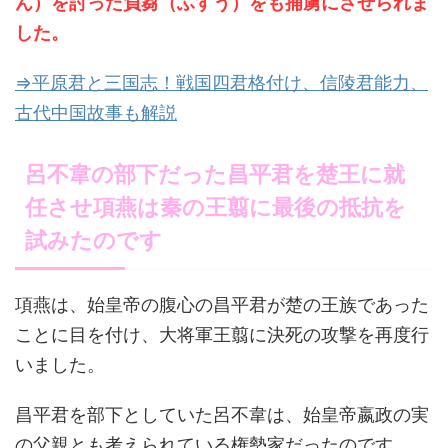
ん）を討った負芻（ふすう）をも捕虜にさせられま
した。
⇒平原君と三国志！戦国四君格付け、信陵君能力、
古代中国故事も解説
呂不韋の部下だった昌平君を楚王に就
任させ項燕は秦の王翦に最後の抵抗を
試みたのです
項燕は、始皇帝の腹心の昌平君が楚の王族であった
ことに目を付け、大将軍王翦に決死の攻撃を再度行
いました。
昌平君を部下としていた呂不韋は、始皇帝嬴政の実
の父親とも考えられている権勢家だったのです。