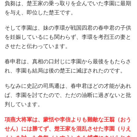
負芻は、楚王家の乗っ取りを企んでいた李園に最期
を与え、即位した楚王です。
そして李園は、妹の李環が戦国四君の春申君の子供
を妊娠しているにも関わらず、李環を考烈王の妻と
させたと伝わっています。
春申君は、真相の口封じに李園から最後をもたらさ
れ、李園も結局は後の楚王に滅ぼされたのです。
ちなみに史記の司馬遷は、春申君ほどの才能があれ
ば、李園を討てたので、ただの油断に過ぎないと批
判しています。
項燕大将軍は、蒙恬や李信よりも難敵な王翦（おう
せん）には勝てず、楚王家を混乱させた李園（りえ