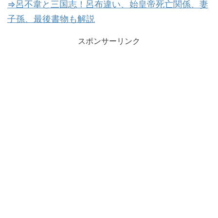
⇒呂不韋と三国志！呂布違い、始皇帝死亡関係、妻
子孫、最後書物も解説
スポンサーリンク