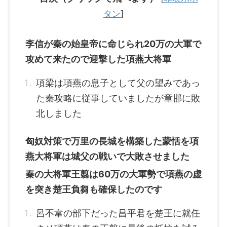
タン
]
李信が秦の始皇帝に命じられ20万の大軍で
攻めて来たので迎撃した項燕大将軍
項梁は項燕の息子として父の望みであっ
た秦攻略に従事していましたが章邯に敗
北しました
匈奴対策で万里の長城を構築した蒙恬を項
燕大将軍は城父の戦いで大敗させました
秦の大将軍王翦は60万の大軍勢で項燕の虚
を突き楚王負芻も確保したのです
呂不韋の部下だった昌平君を楚王に就任