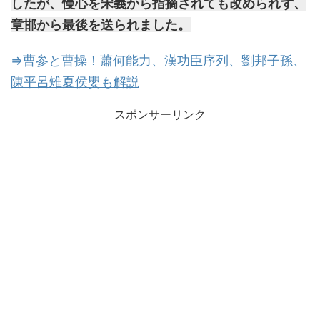
したが、慢心を宋義から指摘されても改められず、
章邯から最後を送られました。
⇒曹参と曹操！蕭何能力、漢功臣序列、劉邦子孫、
陳平呂雉夏侯嬰も解説
スポンサーリンク