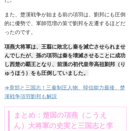
また、楚漢戦争が始まる前の項羽は、劉邦にも圧倒
的に優勢で、軍師范増の策で劉邦を左遷するほどだ
ったのです。
項燕大将軍は、王翦に敗北し秦を滅亡させられませ
んでしたが、孫の項羽は秦を壊滅させることに成功
し西楚の覇王となり、前漢の初代皇帝高祖劉邦（り
ゅうほう）をも圧倒していました。
⇒章邯と三国志！三秦制圧人物、韓信能力最後、楚
漢戦争項羽劉邦も解説
まとめ：楚国の項燕（こうえ
ん）大将軍の史実と三国志と李