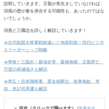
説明していきます。王翦が長生きしていなければ、
項燕の楚が秦を併合する可能性も、あったのではな
いでしょうか。
項燕と三國志を詳しく解説していきます！
⇒古代戦国大将軍戦術違いと地形利益！現代ビジネ
スリーダーシップ戦略
⇒李牧と三国志！最強史実、最後無能、王翦死亡、
万里の長城強さも解説
⇒李広！呂布飛将軍、霍去病爵位、衛青匈奴、李
信、史記司馬遷も解説
目次（クリックで飛べます）
[
非表示ボ