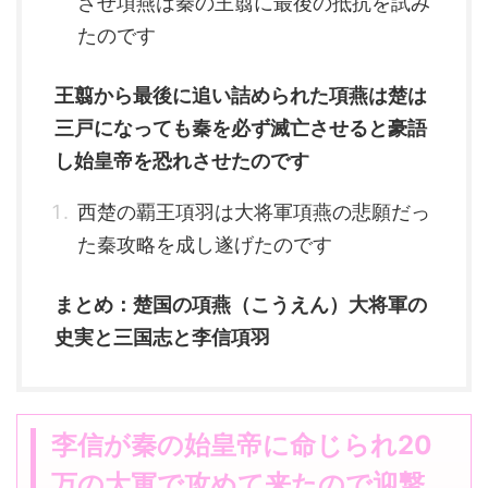
させ項燕は秦の王翦に最後の抵抗を試み
たのです
王翦から最後に追い詰められた項燕は楚は
三戸になっても秦を必ず滅亡させると豪語
し始皇帝を恐れさせたのです
西楚の覇王項羽は大将軍項燕の悲願だっ
た秦攻略を成し遂げたのです
まとめ：楚国の項燕（こうえん）大将軍の
史実と三国志と李信項羽
李信が秦の始皇帝に命じられ20
万の大軍で攻めて来たので迎撃