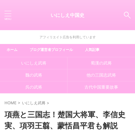
いにしえ中国史
アフィリエイト広告を利用しています
ホーム
ブログ運営者プロフィール
人気記事
いにしえ武将
蜀漢の武将
魏の武将
他の三国志武将
呉の武将
古代中国重要故事
HOME
>
いにしえ武将
>
項燕と三国志！楚国大将軍、李信史
実、項羽王翦、蒙恬昌平君も解説