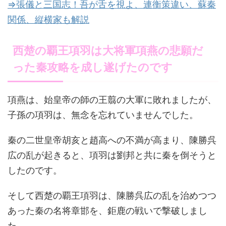
⇒張儀と三国志！吾が舌を視よ、連衡策違い、蘇秦
関係、縦横家も解説
西楚の覇王項羽は大将軍項燕の悲願だ
った秦攻略を成し遂げたのです
項燕は、始皇帝の師の王翦の大軍に敗れましたが、
子孫の項羽は、無念を忘れていませんでした。
秦の二世皇帝胡亥と趙高への不満が高まり、陳勝呉
広の乱が起きると、項羽は劉邦と共に秦を倒そうと
したのです。
そして西楚の覇王項羽は、陳勝呉広の乱を治めつつ
あった秦の名将章邯を、鉅鹿の戦いで撃破しまし
た。