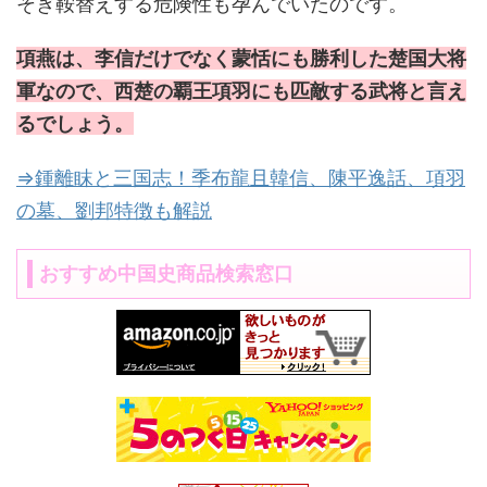
そぎ鞍替えする危険性も孕んでいたのです。
項燕は、李信だけでなく蒙恬にも勝利した楚国大将
軍なので、西楚の覇王項羽にも匹敵する武将と言え
るでしょう。
⇒鍾離眜と三国志！季布龍且韓信、陳平逸話、項羽
の墓、劉邦特徴も解説
おすすめ中国史商品検索窓口