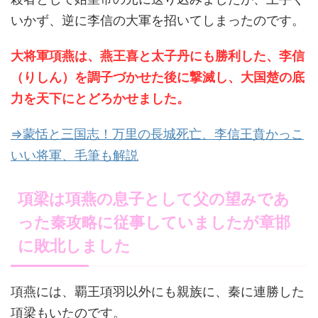
いかず、逆に李信の大軍を招いてしまったのです。
大将軍項燕は、燕王喜と太子丹にも勝利した、李信
（りしん）を調子づかせた後に撃滅し、大国楚の底
力を天下にとどろかせました。
⇒蒙恬と三国志！万里の長城死亡、李信王賁かっこ
いい将軍、毛筆も解説
項梁は項燕の息子として父の望みであ
った秦攻略に従事していましたが章邯
に敗北しました
項燕には、覇王項羽以外にも親族に、秦に連勝した
項梁もいたのです。