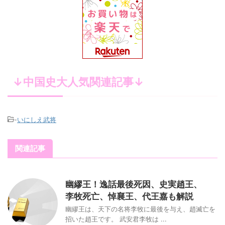
↓中国史大人気関連記事↓
-
いにしえ武将
関連記事
幽繆王！逸話最後死因、史実趙王、
李牧死亡、悼襄王、代王嘉も解説
幽繆王は、天下の名将李牧に最後を与え、趙滅亡を
招いた趙王です。 武安君李牧は ...