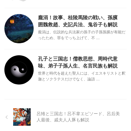
龐涓！故事、桂陵馬陵の戦い、孫臏
囲魏救趙、史記兵法、鬼谷子も解説
龐涓は、伝説的な兵法家の孫子の子孫孫臏が有能だ
ったため、罪をでっち上げて、不 ...
孔子と三国志！儒教思想、周時代意
味、弟子子孫人生、名言民族も解説
世界と時代を超えた聖人には、イエスキリストと釈
迦とソクラテスだけでなく、論語 ...
呂雉と三国志！呂不韋エピソード、呂后美
人最後、戚夫人人豚も解説