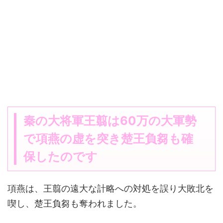
秦の大将軍王翦は60万の大軍勢
で項燕の虚を突き楚王負芻も確
保したのです
項燕は、王翦の遠大な計略への対処を誤り大敗北を
喫し、楚王負芻も奪われました。