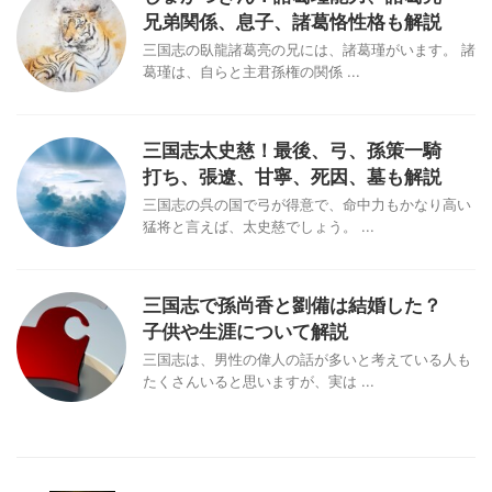
兄弟関係、息子、諸葛恪性格も解説
三国志の臥龍諸葛亮の兄には、諸葛瑾がいます。 諸
葛瑾は、自らと主君孫権の関係 ...
三国志太史慈！最後、弓、孫策一騎
打ち、張遼、甘寧、死因、墓も解説
三国志の呉の国で弓が得意で、命中力もかなり高い
猛将と言えば、太史慈でしょう。 ...
三国志で孫尚香と劉備は結婚した？
子供や生涯について解説
三国志は、男性の偉人の話が多いと考えている人も
たくさんいると思いますが、実は ...