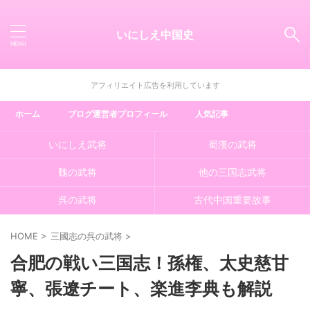
いにしえ中国史
アフィリエイト広告を利用しています
ホーム
ブログ運営者プロフィール
人気記事
いにしえ武将
蜀漢の武将
魏の武将
他の三国志武将
呉の武将
古代中国重要故事
HOME
>
三國志の呉の武将
>
合肥の戦い三国志！孫権、太史慈甘
寧、張遼チート、楽進李典も解説