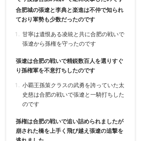
合肥城の張遼と李典と楽進は不仲で知られ
ており軍勢も少数だったのです
甘寧は遺恨ある凌統と共に合肥の戦いで
張遼から孫権を守ったのです
張遼は合肥の戦いで精鋭数百人を選りすぐ
り孫権軍を不意打ちしたのです
小覇王孫策クラスの武勇を誇っていた太
史慈は合肥の戦いで張遼と一騎打ちした
のです
孫権は合肥の戦いで追い詰められましたが
崩された橋を上手く飛び越え張遼の追撃を
逃れました