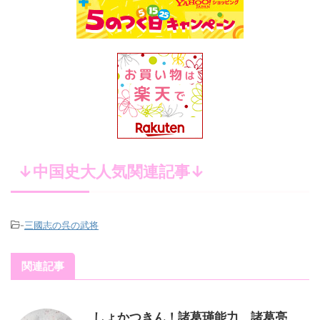
↓中国史大人気関連記事↓
-
三國志の呉の武将
関連記事
しょかつきん！諸葛瑾能力、諸葛亮