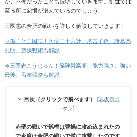
が、不仲だったことも説明していきます。乱世では
至る所に怨恨が潜んでいるのでしょう。
三國志の合肥の戦いを詳しく解説していきます！
⇒孫子と三国志！兵法三十六計、名言子孫、諸葛亮
孔明、曹操戦術も解説
⇒三国志こうじゅん！陥陣営高順、能力強さ、強い
最後、呂布張遼も解説
目次（クリックで飛べます）
[
非表示ボ
タン
]
赤壁の戦いで孫権は曹操に攻め込まれたの
で今度は合肥の戦いで逆に攻撃したのです