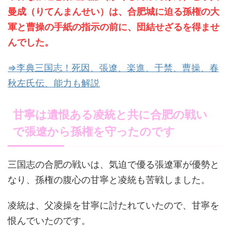
曼成（りてんまんせい）は、合肥城に迫る孫権の大
軍と曹操の手紙の指示の前に、団結せざるを得ませ
んでした。
⇒李典三国志！死因、張遼、楽進、于禁、曹操、春
秋左氏伝、能力も解説
甘寧は遺恨ある凌統と共に合肥の戦い
で張遼から孫権を守ったのです
三国志の合肥の戦いは、気迫で優る張遼軍が優勢と
なり、孫権の腹心の甘寧と凌統も苦戦しました。
凌統は、父凌操を甘寧に討たれていたので、甘寧を
恨んでいたのです。