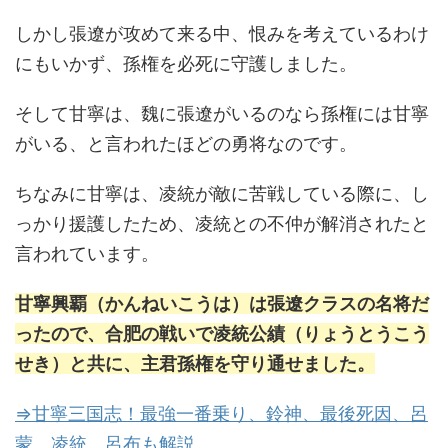
しかし張遼が攻めて来る中、恨みを考えているわけ
にもいかず、孫権を必死に守護しました。
そして甘寧は、魏に張遼がいるのなら孫権には甘寧
がいる、と言われたほどの勇将なのです。
ちなみに甘寧は、凌統が敵に苦戦している際に、し
っかり援護したため、凌統との不仲が解消されたと
言われています。
甘寧興覇（かんねいこうは）は張遼クラスの名将だ
ったので、合肥の戦いで凌統公績（りょうとうこう
せき）と共に、主君孫権を守り通せました。
⇒甘寧三国志！最強一番乗り、鈴神、最後死因、呂
蒙、凌統、呂布も解説