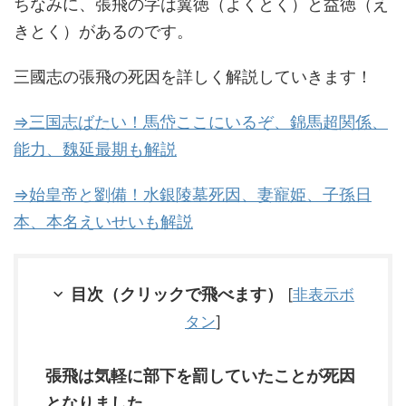
ちなみに、張飛の字は翼徳（よくとく）と益徳（え
きとく）があるのです。
三國志の張飛の死因を詳しく解説していきます！
⇒三国志ばたい！馬岱ここにいるぞ、錦馬超関係、
能力、魏延最期も解説
⇒始皇帝と劉備！水銀陵墓死因、妻寵姫、子孫日
本、本名えいせいも解説
目次（クリックで飛べます）
[
非表示ボ
タン
]
張飛は気軽に部下を罰していたことが死因
となりました