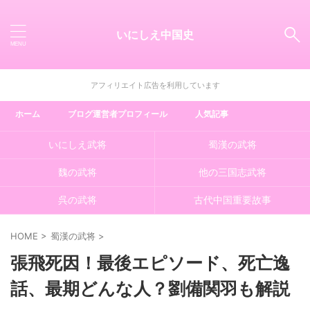
いにしえ中国史
アフィリエイト広告を利用しています
ホーム
ブログ運営者プロフィール
人気記事
いにしえ武将
蜀漢の武将
魏の武将
他の三国志武将
呉の武将
古代中国重要故事
HOME
>
蜀漢の武将
>
張飛死因！最後エピソード、死亡逸
話、最期どんな人？劉備関羽も解説