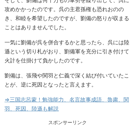
そして、劉備は何十万もの軍勢を繰り出して、呉に
攻めかかったのです。呉の主君孫権も恐れおのの
き、和睦を希望したのですが、劉備の怒りが収まる
ことはありませんでした。
一気に劉備が呉を併合するかと思ったら、呉には陸
遜という切り札がおり、劉備軍を充分に引き付けて
火計を仕掛けて負かしたのです。
劉備は、張飛や関羽と仁義で深く結び付いていたこ
とが、逆に死因となったと言えます。
⇒三国志呂蒙！勉強能力、名言故事成語、魯粛、関
羽、死因、陸遜も解説
スポンサーリンク