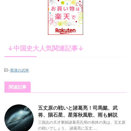
↓中国史大人気関連記事↓
-
蜀漢の武将
関連記事
五丈原の戦いと諸葛亮！司馬懿、武
将、隕石星、星落秋風歌、雨も解説
三国志の天才軍師諸葛亮孔明の有終の美は、五丈原
の戦いでしょう。 諸葛亮に五丈 ...