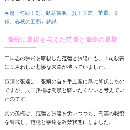
⇒越王勾践！剣、臥薪嘗胆、呉王夫差、范蠡、文
種、春秋の五覇も解説
張飛に最後を与えた范彊と張達の最期
三国志の張飛を暗殺した范彊と張達にも、上司殺害
にふさわしい悲惨な末路が待っていました。
范彊と張達は、張飛の首を手土産に呉に降伏したの
ですが、呉王孫権は蜀漢と戦いたくないと考えてい
たのです。
呉の孫権は、范彊と張達を労いつつも、蜀漢の報復
を警戒し、范彊と張達を軟禁状態にしました。