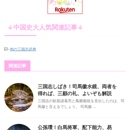
↓中国史大人気関連記事↓
-
他の三国志武将
関連記事
三国志しばき！司馬徽水鏡、両者を
得れば、三顧の礼、よいぞも解説
三国志の臥龍諸葛亮と鳳雛龐統を見出したのは、司
馬徽と言えるでしょう。 司馬徽 ...
公孫瓚！白馬将軍、配下能力、易