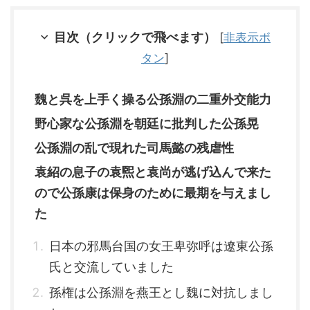
目次（クリックで飛べます）
[
非表示ボ
タン
]
魏と呉を上手く操る公孫淵の二重外交能力
野心家な公孫淵を朝廷に批判した公孫晃
公孫淵の乱で現れた司馬懿の残虐性
袁紹の息子の袁煕と袁尚が逃げ込んで来た
ので公孫康は保身のために最期を与えまし
た
日本の邪馬台国の女王卑弥呼は遼東公孫
氏と交流していました
孫権は公孫淵を燕王とし魏に対抗しまし