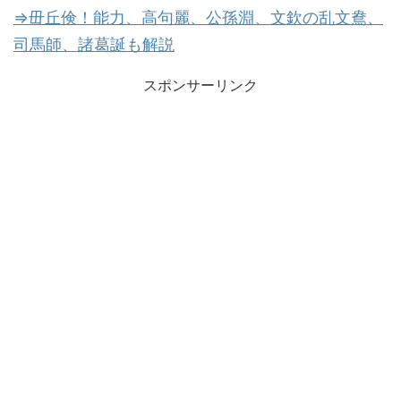
⇒毌丘倹！能力、高句麗、公孫淵、文欽の乱文鴦、
司馬師、諸葛誕も解説
スポンサーリンク