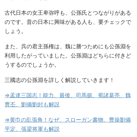
古代日本の女王卑弥呼も、公孫氏とつながりがある
のです。昔の日本に興味がある人も、要チェックで
しょう。
また、呉の君主孫権は、魏に勝つためにも公孫淵を
利用したがっていました。公孫淵はどちらに付きど
うするのでしょうか。
三國志の公孫淵を詳しく解説していきます！
⇒孟達三国志！能力、最後、司馬懿、蜀諸葛亮、魏
曹丕、劉備劉封も解説
⇒黄巾の乱張角！なぜ、スローガン書物、曹操劉備
平定、張梁将軍も解説