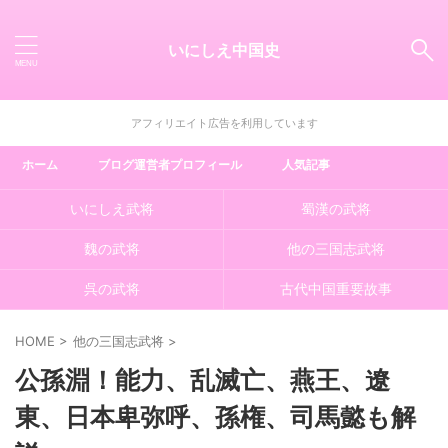
いにしえ中国史
アフィリエイト広告を利用しています
ホーム
ブログ運営者プロフィール
人気記事
いにしえ武将
蜀漢の武将
魏の武将
他の三国志武将
呉の武将
古代中国重要故事
HOME
>
他の三国志武将
>
公孫淵！能力、乱滅亡、燕王、遼
東、日本卑弥呼、孫権、司馬懿も解