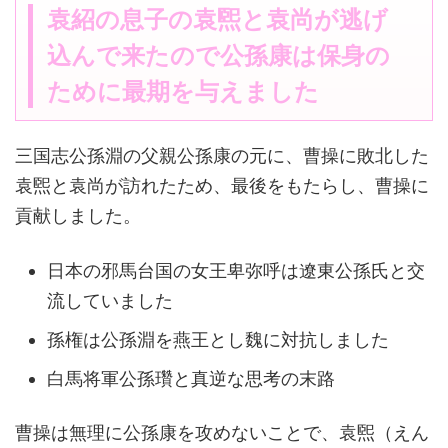
袁紹の息子の袁煕と袁尚が逃げ
込んで来たので公孫康は保身の
ために最期を与えました
三国志公孫淵の父親公孫康の元に、曹操に敗北した
袁煕と袁尚が訪れたため、最後をもたらし、曹操に
貢献しました。
日本の邪馬台国の女王卑弥呼は遼東公孫氏と交
流していました
孫権は公孫淵を燕王とし魏に対抗しました
白馬将軍公孫瓚と真逆な思考の末路
曹操は無理に公孫康を攻めないことで、袁煕（えん