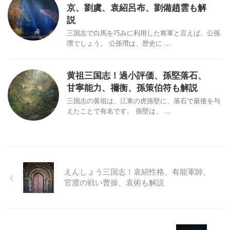
京、劉虞、袁紹呂布、劉備趙雲も解
説
三国志で白馬を巧みに利用した将軍と言えば、公孫
瓚でしょう。 公孫瓚は、歴史に ...
黄祖三国志！過小評価、孫堅落石、
甘寧能力、禰衡、孫策伯符も解説
三国志の黄祖は、江東の虎孫堅に、落石で最後を与
えたことで有名です。 孫堅は、 ...
えんしょう三国志！袁紹性格、有能軍師、
官渡の戦い曹操、袁術も解説